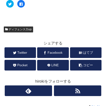
ク
F
リ
a
ッ
c
ク
e
し
b
て
o
T
o
w
k
i
で
t
共
ディフェンス力up
t
有
e
す
r
る
で
に
共
は
シェアする
有
ク
(
リ
新
ッ
Twitter
Facebook
はてブ
し
ク
い
し
ウ
て
ィ
く
Pocket
LINE
コピー
ン
だ
ド
さ
ウ
い
で
(
開
新
き
し
hirokiをフォローする
ま
い
す
ウ
)
ィ
ン
ド
ウ
で
開
き