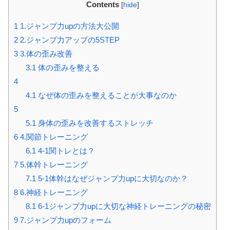
Contents
[
hide
]
1
1.ジャンプ力upの方法大公開
2
2.ジャンプ力アップの5STEP
3
3.体の歪み改善
3.1
体の歪みを整える
4
4.1
なぜ体の歪みを整えることが大事なのか
5
5.1
身体の歪みを改善するストレッチ
6
4.関節トレーニング
6.1
4-1関トレとは？
7
5.体幹トレーニング
7.1
5-1体幹はなぜジャンプ力upに大切なのか？
8
6.神経トレーニング
8.1
6-1ジャンプ力upに大切な神経トレーニングの秘密
9
7.ジャンプ力upのフォーム