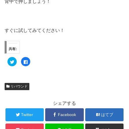
背中で押しましょう！
すぐに試してみてください！
共有:
ク
F
リ
a
ッ
c
ク
e
し
b
て
o
T
o
w
k
リバウンド
i
で
t
共
t
有
e
す
r
る
シェアする
で
に
共
は
有
ク
Twitter
Facebook
はてブ
(
リ
新
ッ
し
ク
い
し