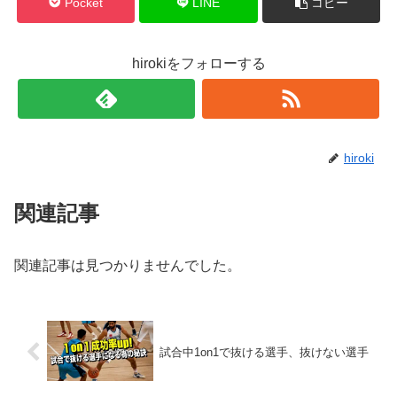
ウ
て
Pocket
LINE
コピー
ィ
く
ン
だ
ド
さ
ウ
い
で
(
hirokiをフォローする
開
新
き
し
ま
い
す
ウ
)
ィ
ン
ド
ウ
で
hiroki
開
き
ま
す
)
関連記事
関連記事は見つかりませんでした。
試合中1on1で抜ける選手、抜けない選手