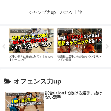
ジャンプ力up！バスケ上達
ディフェンス力up
リバウンド
シ
なた
相手の動きに機敏に対応するための
強豪校の選手のみが知っているリバ
段階
トレーニング
ウドの奥義
方法
オフェンス力up
試合中1on1で抜ける選手、抜け
オフェンス力up
ない選手